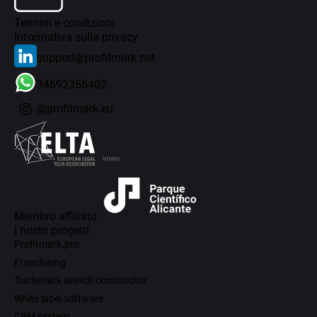
Termini e condizioni
Informativa sulla privacy
support@profitmark.net
34692356402
@profitmark.eu
Membro affiliato
I nostri progetti
Profitmark.pro
Franchising
Trademark search constructor
White label software
CRM system